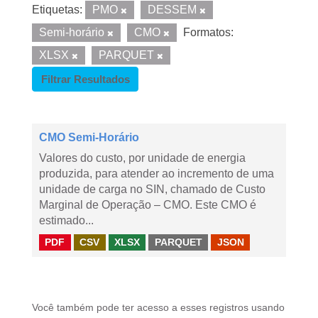
Etiquetas:
PMO
DESSEM
Semi-horário
CMO
Formatos:
XLSX
PARQUET
Filtrar Resultados
CMO Semi-Horário
Valores do custo, por unidade de energia
produzida, para atender ao incremento de uma
unidade de carga no SIN, chamado de Custo
Marginal de Operação – CMO. Este CMO é
estimado...
PDF
CSV
XLSX
PARQUET
JSON
Você também pode ter acesso a esses registros usando