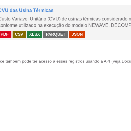
CVU das Usina Térmicas
Custo Variável Unitário (CVU) de usinas térmicas considerado
conforme utilizado na execução do modelo NEWAVE, DECOMP,
PDF
CSV
XLSX
PARQUET
JSON
cê também pode ter acesso a esses registros usando a
API
(veja
Docu