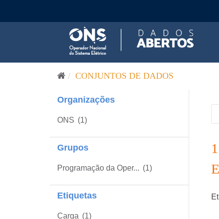
Pular para o conteúdo
CONJUNTOS DE DADOS
Organizações
ONS
(1)
Grupos
Programação da Oper...
(1)
Etiquetas
Et
Carga
(1)