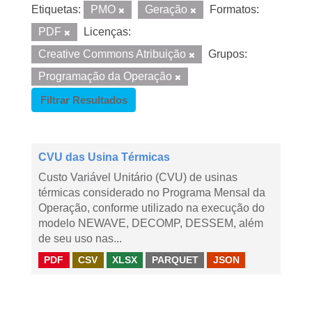
Etiquetas:
PMO
Geração
Formatos:
PDF
Licenças:
Creative Commons Atribuição
Grupos:
Programação da Operação
Filtrar Resultados
CVU das Usina Térmicas
Custo Variável Unitário (CVU) de usinas
térmicas considerado no Programa Mensal da
Operação, conforme utilizado na execução do
modelo NEWAVE, DECOMP, DESSEM, além
de seu uso nas...
PDF
CSV
XLSX
PARQUET
JSON