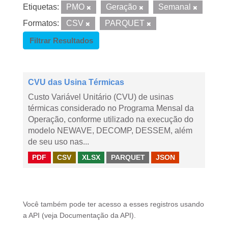
Etiquetas:
PMO
Geração
Semanal
Formatos:
CSV
PARQUET
Filtrar Resultados
CVU das Usina Térmicas
Custo Variável Unitário (CVU) de usinas
térmicas considerado no Programa Mensal da
Operação, conforme utilizado na execução do
modelo NEWAVE, DECOMP, DESSEM, além
de seu uso nas...
PDF
CSV
XLSX
PARQUET
JSON
Você também pode ter acesso a esses registros usando
a
API
(veja
Documentação da API
).