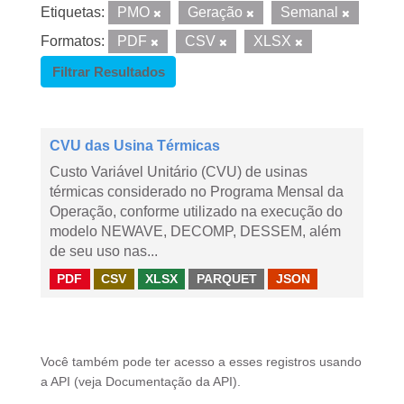
Etiquetas:
PMO
Geração
Semanal
Formatos:
PDF
CSV
XLSX
Filtrar Resultados
CVU das Usina Térmicas
Custo Variável Unitário (CVU) de usinas
térmicas considerado no Programa Mensal da
Operação, conforme utilizado na execução do
modelo NEWAVE, DECOMP, DESSEM, além
de seu uso nas...
PDF
CSV
XLSX
PARQUET
JSON
Você também pode ter acesso a esses registros usando
a
API
(veja
Documentação da API
).