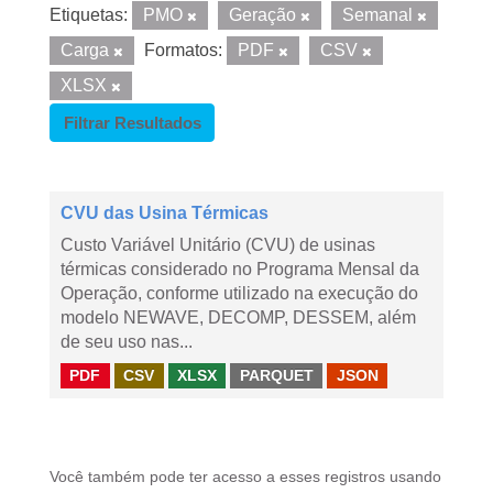
Etiquetas:
PMO
Geração
Semanal
Carga
Formatos:
PDF
CSV
XLSX
Filtrar Resultados
CVU das Usina Térmicas
Custo Variável Unitário (CVU) de usinas
térmicas considerado no Programa Mensal da
Operação, conforme utilizado na execução do
modelo NEWAVE, DECOMP, DESSEM, além
de seu uso nas...
PDF
CSV
XLSX
PARQUET
JSON
Você também pode ter acesso a esses registros usando