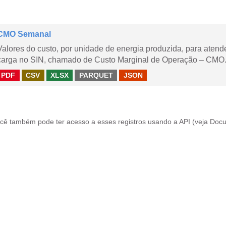
CMO Semanal
Valores do custo, por unidade de energia produzida, para aten
carga no SIN, chamado de Custo Marginal de Operação – CMO. 
PDF
CSV
XLSX
PARQUET
JSON
cê também pode ter acesso a esses registros usando a
API
(veja
Docu