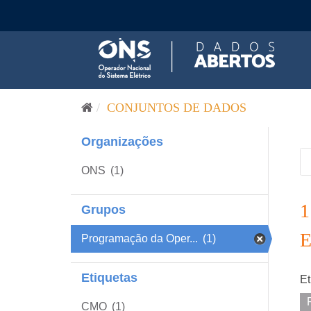
Pular para o conteúdo
CONJUNTOS DE DADOS
Organizações
ONS
(1)
Grupos
Programação da Oper...
(1)
Etiquetas
Et
CMO
(1)