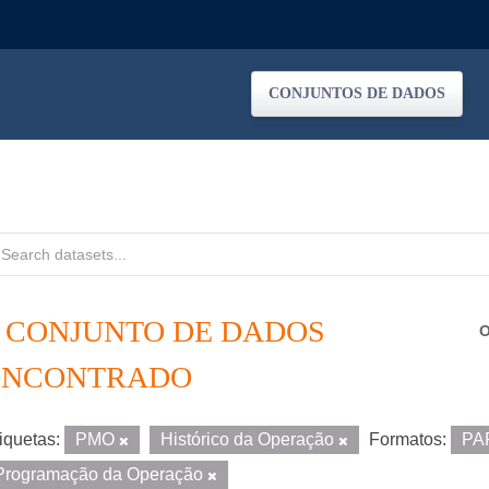
CONJUNTOS DE DADOS
1 CONJUNTO DE DADOS
O
ENCONTRADO
iquetas:
PMO
Histórico da Operação
Formatos:
PA
Programação da Operação