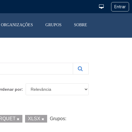
ORGANIZAÇÕES
GRUPOS
SOBRE
rdenar por
RQUET
XLSX
Grupos: