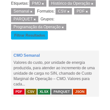
Etiquetas:
PMO
Histórico da Operação
Semanal
Formatos:
CSV
PDF
PARQUET
Grupos:
Programação da Operação
Filtrar Resultados
CMO Semanal
Valores do custo, por unidade de energia
produzida, para atender ao incremento de uma
unidade de carga no SIN, chamado de Custo
Marginal de Operação – CMO. Valores para
cada...
PDF
CSV
XLSX
PARQUET
JSON