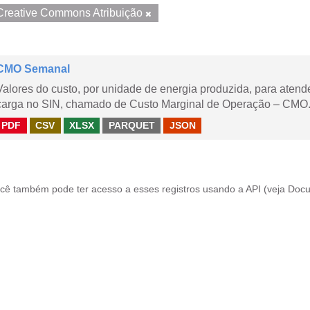
Creative Commons Atribuição
CMO Semanal
Valores do custo, por unidade de energia produzida, para aten
carga no SIN, chamado de Custo Marginal de Operação – CMO. 
PDF
CSV
XLSX
PARQUET
JSON
cê também pode ter acesso a esses registros usando a
API
(veja
Docu