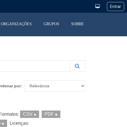
ORGANIZAÇÕES
GRUPOS
SOBRE
rdenar por
Formatos:
CSV
PDF
o
Licenças: