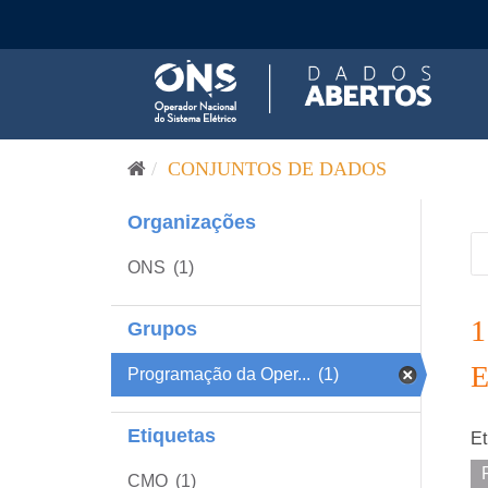
Pular para o conteúdo
CONJUNTOS DE DADOS
Organizações
ONS
(1)
Grupos
Programação da Oper...
(1)
Etiquetas
Et
CMO
(1)