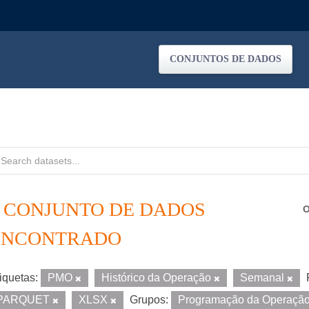
CONJUNTOS DE DADOS
1 CONJUNTO DE DADOS
O
ENCONTRADO
iquetas:
PMO
Histórico da Operação
Semanal
PARQUET
XLSX
Grupos:
Programação da Operaçã