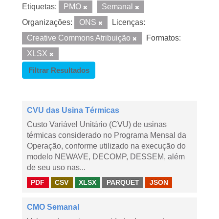
Etiquetas:
PMO
Semanal
Organizações:
ONS
Licenças:
Creative Commons Atribuição
Formatos:
XLSX
Filtrar Resultados
CVU das Usina Térmicas
Custo Variável Unitário (CVU) de usinas
térmicas considerado no Programa Mensal da
Operação, conforme utilizado na execução do
modelo NEWAVE, DECOMP, DESSEM, além
de seu uso nas...
PDF
CSV
XLSX
PARQUET
JSON
CMO Semanal