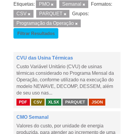
Etiquetas:
PMO
Semanal
Formatos:
CSV
PARQUET
Grupos:
Programação da Operação
Filtrar Resultados
CVU das Usina Térmicas
Custo Variável Unitário (CVU) de usinas
térmicas considerado no Programa Mensal da
Operação, conforme utilizado na execução do
modelo NEWAVE, DECOMP, DESSEM, além
de seu uso nas...
PDF
CSV
XLSX
PARQUET
JSON
CMO Semanal
Valores do custo, por unidade de energia
produzida, para atender ao incremento de uma