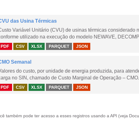
CVU das Usina Térmicas
Custo Variável Unitário (CVU) de usinas térmicas considerado
conforme utilizado na execução do modelo NEWAVE, DECOMP,
PDF
CSV
XLSX
PARQUET
JSON
CMO Semanal
Valores do custo, por unidade de energia produzida, para aten
carga no SIN, chamado de Custo Marginal de Operação – CMO. 
PDF
CSV
XLSX
PARQUET
JSON
cê também pode ter acesso a esses registros usando a
API
(veja
Docu