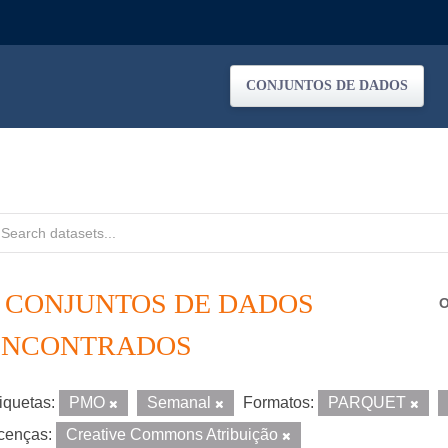
CONJUNTOS DE DADOS
2 CONJUNTOS DE DADOS
O
ENCONTRADOS
iquetas:
PMO
Semanal
Formatos:
PARQUET
cenças:
Creative Commons Atribuição