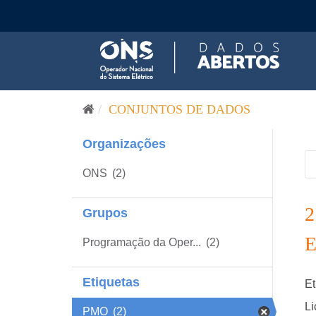
Pular para o conteúdo
CONJUNTOS DE DADOS
Organizações
ONS
(2)
Grupos
Programação da Oper...
(2)
Etiquetas
Et
Li
PMO
(2)