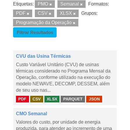
Etiquetas:
PMO
Semanal
Formatos:
PDF
CSV
XLSX
Grupos:
Programação da Operação
Filtrar Resultados
CVU das Usina Térmicas
Custo Variável Unitário (CVU) de usinas
térmicas considerado no Programa Mensal da
Operação, conforme utilizado na execução do
modelo NEWAVE, DECOMP, DESSEM, além
de seu uso nas...
PDF
CSV
XLSX
PARQUET
JSON
CMO Semanal
Valores do custo, por unidade de energia
produzida, para atender ao incremento de uma