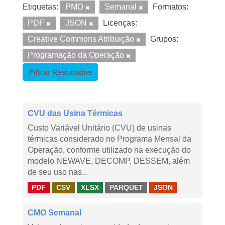
Etiquetas:
PMO
Semanal
Formatos:
PDF
JSON
Licenças:
Creative Commons Atribuição
Grupos:
Programação da Operação
Filtrar Resultados
CVU das Usina Térmicas
Custo Variável Unitário (CVU) de usinas
térmicas considerado no Programa Mensal da
Operação, conforme utilizado na execução do
modelo NEWAVE, DECOMP, DESSEM, além
de seu uso nas...
PDF
CSV
XLSX
PARQUET
JSON
CMO Semanal