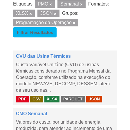
Etiquetas:
PMO
Semanal
Formatos:
XLSX
JSON
Grupos:
Programação da Operação
Filtrar Resultados
CVU das Usina Térmicas
Custo Variável Unitário (CVU) de usinas
térmicas considerado no Programa Mensal da
Operação, conforme utilizado na execução do
modelo NEWAVE, DECOMP, DESSEM, além
de seu uso nas...
PDF
CSV
XLSX
PARQUET
JSON
CMO Semanal
Valores do custo, por unidade de energia
produzida, para atender ao incremento de uma