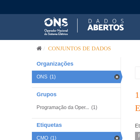
Pular para o conteúdo
CONJUNTOS DE DADOS
Organizações
ONS
(1)
Grupos
Programação da Oper...
(1)
Etiquetas
Et
CMO
(1)