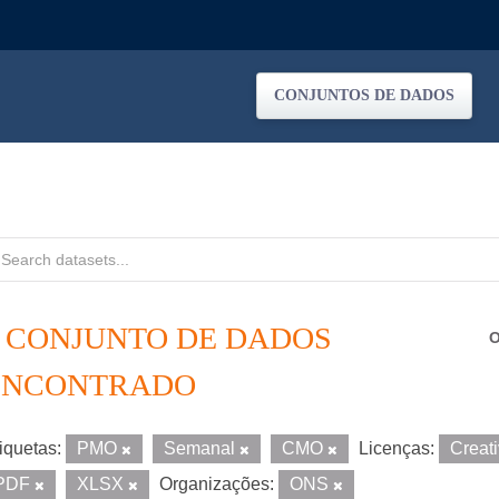
CONJUNTOS DE DADOS
1 CONJUNTO DE DADOS
O
ENCONTRADO
iquetas:
PMO
Semanal
CMO
Licenças:
Creat
PDF
XLSX
Organizações:
ONS