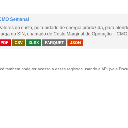
CMO Semanal
Valores do custo, por unidade de energia produzida, para aten
carga no SIN, chamado de Custo Marginal de Operação – CMO. 
PDF
CSV
XLSX
PARQUET
JSON
cê também pode ter acesso a esses registros usando a
API
(veja
Docu