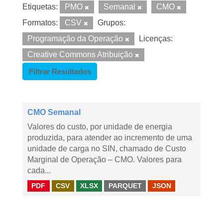
Etiquetas:
PMO
Semanal
CMO
Formatos:
CSV
Grupos:
Programação da Operação
Licenças:
Creative Commons Atribuição
Filtrar Resultados
CMO Semanal
Valores do custo, por unidade de energia
produzida, para atender ao incremento de uma
unidade de carga no SIN, chamado de Custo
Marginal de Operação – CMO. Valores para
cada...
PDF
CSV
XLSX
PARQUET
JSON