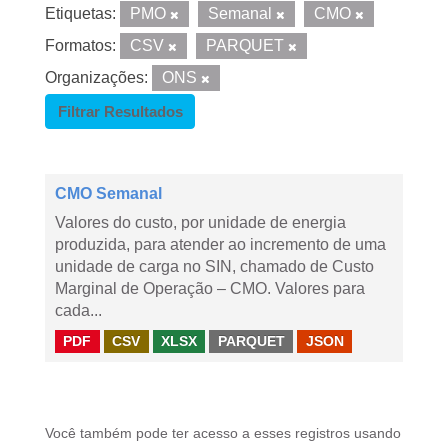
Etiquetas:
PMO
Semanal
CMO
Formatos:
CSV
PARQUET
Organizações:
ONS
Filtrar Resultados
CMO Semanal
Valores do custo, por unidade de energia
produzida, para atender ao incremento de uma
unidade de carga no SIN, chamado de Custo
Marginal de Operação – CMO. Valores para
cada...
PDF
CSV
XLSX
PARQUET
JSON
Você também pode ter acesso a esses registros usando