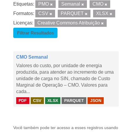
Etiquetas:
PMO
Semanal
CMO
Formatos:
CSV
PARQUET
XLSX
Licenças:
Creative Commons Atribuição
Filtrar Resultados
CMO Semanal
Valores do custo, por unidade de energia
produzida, para atender ao incremento de uma
unidade de carga no SIN, chamado de Custo
Marginal de Operação – CMO. Valores para
cada...
PDF
CSV
XLSX
PARQUET
JSON
Você também pode ter acesso a esses registros usando