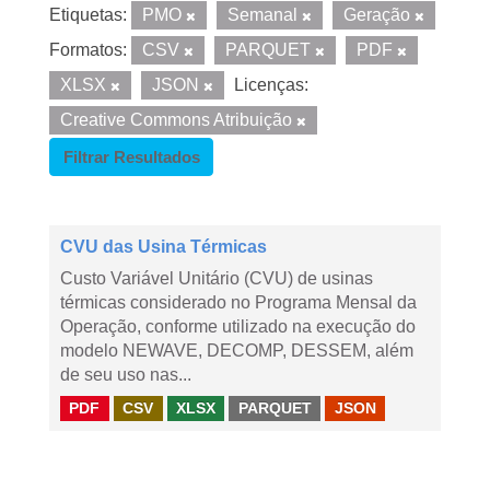
Etiquetas:
PMO
Semanal
Geração
Formatos:
CSV
PARQUET
PDF
XLSX
JSON
Licenças:
Creative Commons Atribuição
Filtrar Resultados
CVU das Usina Térmicas
Custo Variável Unitário (CVU) de usinas
térmicas considerado no Programa Mensal da
Operação, conforme utilizado na execução do
modelo NEWAVE, DECOMP, DESSEM, além
de seu uso nas...
PDF
CSV
XLSX
PARQUET
JSON