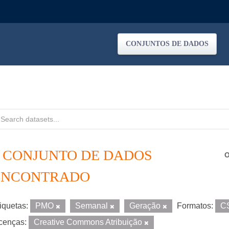
CONJUNTOS DE DADOS
1 CONJUNTO DE DADOS
O
ENCONTRADO
iquetas:
PMO
Semanal
Geração
Formatos:
C
cenças:
Creative Commons Atribuição