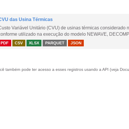
CVU das Usina Térmicas
Custo Variável Unitário (CVU) de usinas térmicas considerado
conforme utilizado na execução do modelo NEWAVE, DECOMP,
PDF
CSV
XLSX
PARQUET
JSON
cê também pode ter acesso a esses registros usando a
API
(veja
Docu