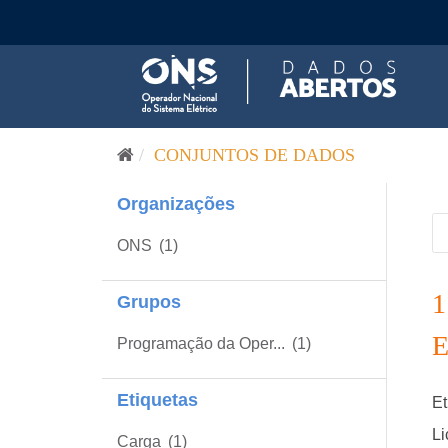
Pular para o conteúdo
CONJUNTOS DE DADOS
Organizações
ONS
(1)
Grupos
Programação da Oper...
(1)
Etiquetas
Et
Li
Carga
(1)