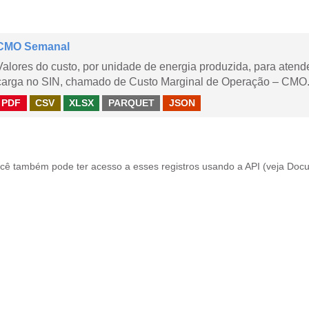
CMO Semanal
Valores do custo, por unidade de energia produzida, para aten
carga no SIN, chamado de Custo Marginal de Operação – CMO. 
PDF
CSV
XLSX
PARQUET
JSON
cê também pode ter acesso a esses registros usando a
API
(veja
Docu