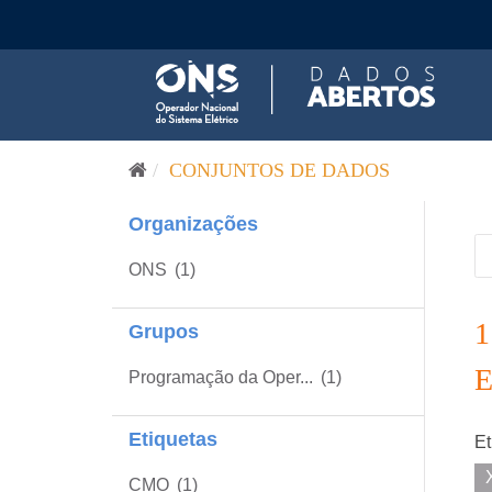
Pular para o conteúdo
CONJUNTOS DE DADOS
Organizações
ONS
(1)
Grupos
Programação da Oper...
(1)
Etiquetas
Et
CMO
(1)