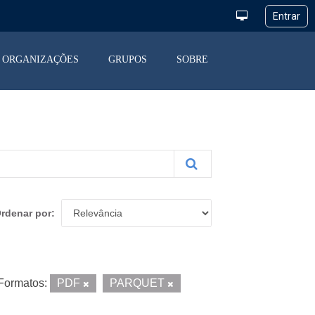
ORGANIZAÇÕES
GRUPOS
SOBRE
rdenar por
Formatos:
PDF
PARQUET