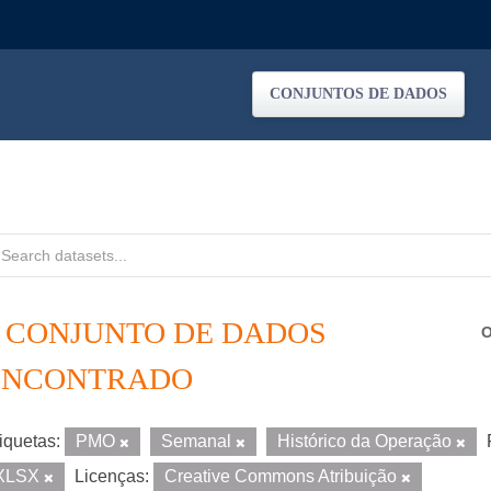
CONJUNTOS DE DADOS
1 CONJUNTO DE DADOS
O
ENCONTRADO
iquetas:
PMO
Semanal
Histórico da Operação
XLSX
Licenças:
Creative Commons Atribuição