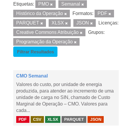
Etiquetas:
PMO
Semanal
Histórico da Operação
Formatos:
PDF
PARQUET
XLSX
JSON
Licenças:
Creative Commons Atribuição
Grupos:
Programação da Operação
Filtrar Resultados
CMO Semanal
Valores do custo, por unidade de energia
produzida, para atender ao incremento de uma
unidade de carga no SIN, chamado de Custo
Marginal de Operação – CMO. Valores para
cada...
PDF
CSV
XLSX
PARQUET
JSON