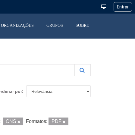
ORGANIZAÇÕES
GRUPOS
SOBRE
rdenar por
:
ONS
Formatos:
PDF