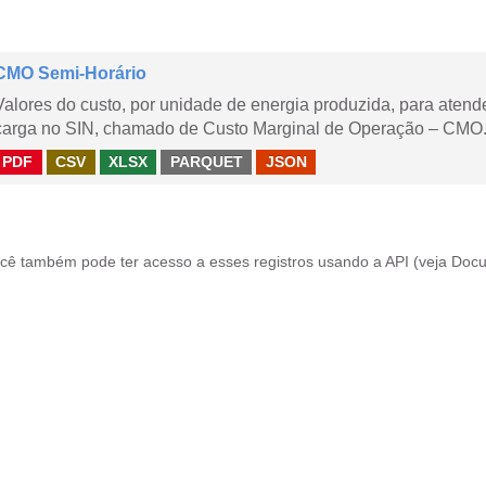
CMO Semi-Horário
Valores do custo, por unidade de energia produzida, para aten
carga no SIN, chamado de Custo Marginal de Operação – CMO.
PDF
CSV
XLSX
PARQUET
JSON
cê também pode ter acesso a esses registros usando a
API
(veja
Docu