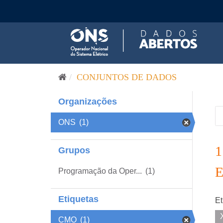
Pular para o conteúdo
CONJUNTOS DE DADOS
Organizações
ONS
(1)
Grupos
Programação da Oper...
(1)
Etiquetas
Et
CMO
(1)