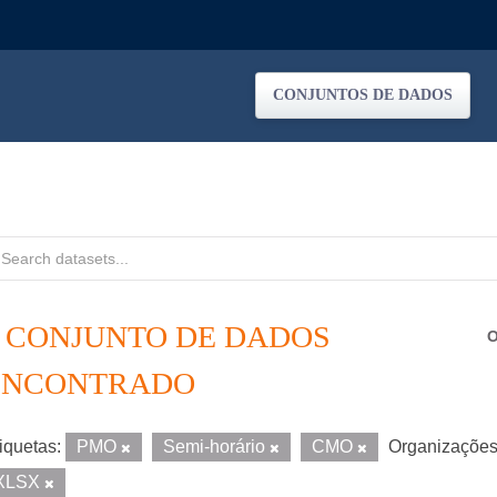
CONJUNTOS DE DADOS
1 CONJUNTO DE DADOS
O
ENCONTRADO
iquetas:
PMO
Semi-horário
CMO
Organizações
XLSX