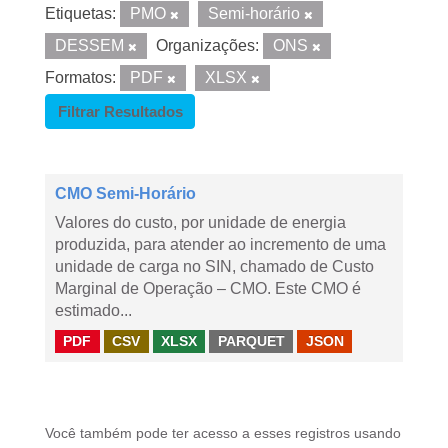
Etiquetas:
PMO
Semi-horário
DESSEM
Organizações:
ONS
Formatos:
PDF
XLSX
Filtrar Resultados
CMO Semi-Horário
Valores do custo, por unidade de energia
produzida, para atender ao incremento de uma
unidade de carga no SIN, chamado de Custo
Marginal de Operação – CMO. Este CMO é
estimado...
PDF
CSV
XLSX
PARQUET
JSON
Você também pode ter acesso a esses registros usando