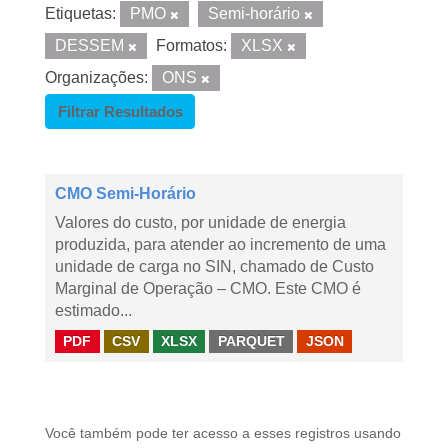
Etiquetas:
PMO
Semi-horário
DESSEM
Formatos:
XLSX
Organizações:
ONS
Filtrar Resultados
CMO Semi-Horário
Valores do custo, por unidade de energia
produzida, para atender ao incremento de uma
unidade de carga no SIN, chamado de Custo
Marginal de Operação – CMO. Este CMO é
estimado...
PDF
CSV
XLSX
PARQUET
JSON
Você também pode ter acesso a esses registros usando