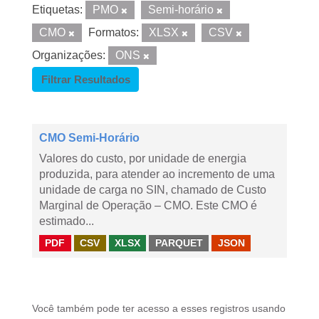
Etiquetas:
PMO
Semi-horário
CMO
Formatos:
XLSX
CSV
Organizações:
ONS
Filtrar Resultados
CMO Semi-Horário
Valores do custo, por unidade de energia
produzida, para atender ao incremento de uma
unidade de carga no SIN, chamado de Custo
Marginal de Operação – CMO. Este CMO é
estimado...
PDF
CSV
XLSX
PARQUET
JSON
Você também pode ter acesso a esses registros usando