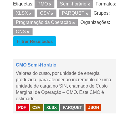
Etiquetas:
PMO
Semi-horário
Formatos:
XLSX
CSV
PARQUET
Grupos:
Programação da Operação
Organizações:
ONS
Filtrar Resultados
CMO Semi-Horário
Valores do custo, por unidade de energia
produzida, para atender ao incremento de uma
unidade de carga no SIN, chamado de Custo
Marginal de Operação – CMO. Este CMO é
estimado...
PDF
CSV
XLSX
PARQUET
JSON