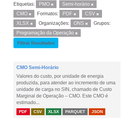
Etiquetas:
PMO
Semi-horário
CMO
Formatos:
PDF
CSV
XLSX
Organizações:
ONS
Grupos:
Programação da Operação
Filtrar Resultados
CMO Semi-Horário
Valores do custo, por unidade de energia
produzida, para atender ao incremento de uma
unidade de carga no SIN, chamado de Custo
Marginal de Operação – CMO. Este CMO é
estimado...
PDF
CSV
XLSX
PARQUET
JSON