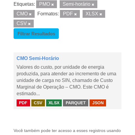
Etiquetas:
PMO
Semi-horário
CMO
Formatos:
PDF
XLSX
CSV
Filtrar Resultados
CMO Semi-Horário
Valores do custo, por unidade de energia
produzida, para atender ao incremento de uma
unidade de carga no SIN, chamado de Custo
Marginal de Operação – CMO. Este CMO é
estimado...
PDF
CSV
XLSX
PARQUET
JSON
Você também pode ter acesso a esses registros usando