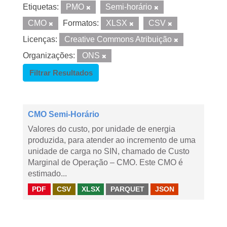
Etiquetas:
PMO
Semi-horário
CMO
Formatos:
XLSX
CSV
Licenças:
Creative Commons Atribuição
Organizações:
ONS
Filtrar Resultados
CMO Semi-Horário
Valores do custo, por unidade de energia
produzida, para atender ao incremento de uma
unidade de carga no SIN, chamado de Custo
Marginal de Operação – CMO. Este CMO é
estimado...
PDF
CSV
XLSX
PARQUET
JSON