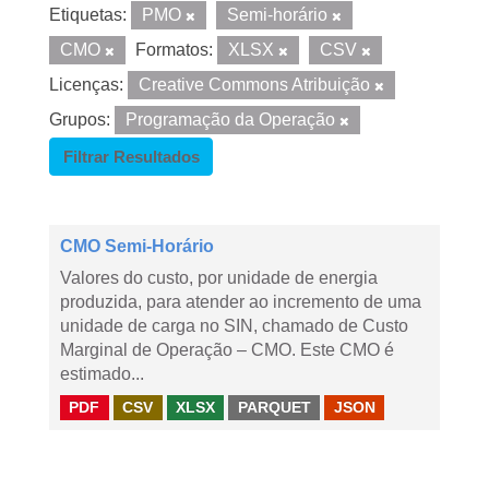
Etiquetas:
PMO
Semi-horário
CMO
Formatos:
XLSX
CSV
Licenças:
Creative Commons Atribuição
Grupos:
Programação da Operação
Filtrar Resultados
CMO Semi-Horário
Valores do custo, por unidade de energia
produzida, para atender ao incremento de uma
unidade de carga no SIN, chamado de Custo
Marginal de Operação – CMO. Este CMO é
estimado...
PDF
CSV
XLSX
PARQUET
JSON