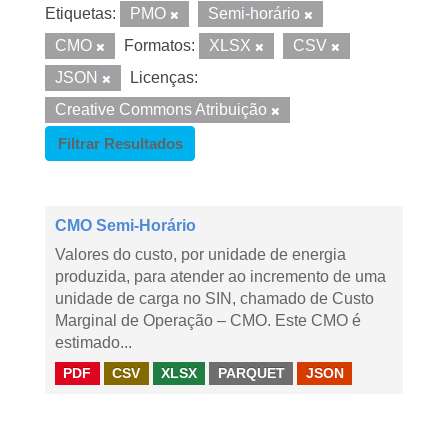
Etiquetas:
PMO
Semi-horário
CMO
Formatos:
XLSX
CSV
JSON
Licenças:
Creative Commons Atribuição
Filtrar Resultados
CMO Semi-Horário
Valores do custo, por unidade de energia
produzida, para atender ao incremento de uma
unidade de carga no SIN, chamado de Custo
Marginal de Operação – CMO. Este CMO é
estimado...
PDF
CSV
XLSX
PARQUET
JSON