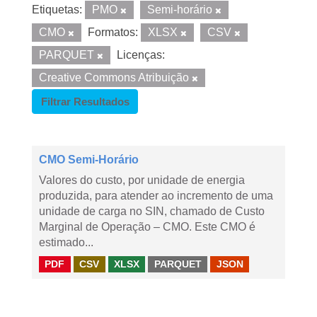
Etiquetas:
PMO
Semi-horário
CMO
Formatos:
XLSX
CSV
PARQUET
Licenças:
Creative Commons Atribuição
Filtrar Resultados
CMO Semi-Horário
Valores do custo, por unidade de energia
produzida, para atender ao incremento de uma
unidade de carga no SIN, chamado de Custo
Marginal de Operação – CMO. Este CMO é
estimado...
PDF
CSV
XLSX
PARQUET
JSON