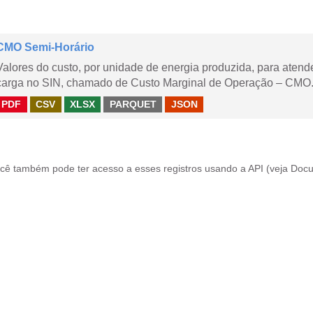
CMO Semi-Horário
Valores do custo, por unidade de energia produzida, para aten
carga no SIN, chamado de Custo Marginal de Operação – CMO.
PDF
CSV
XLSX
PARQUET
JSON
cê também pode ter acesso a esses registros usando a
API
(veja
Docu