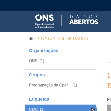
Pular para o conteúdo
CONJUNTOS DE DADOS
Organizações
ONS
(1)
Grupos
Programação da Oper...
(1)
Etiquetas
Et
CMO
(1)