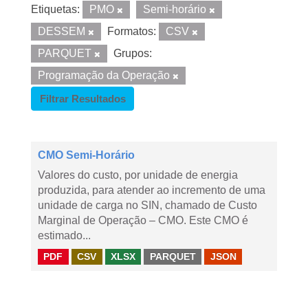
Etiquetas:
PMO
Semi-horário
DESSEM
Formatos:
CSV
PARQUET
Grupos:
Programação da Operação
Filtrar Resultados
CMO Semi-Horário
Valores do custo, por unidade de energia
produzida, para atender ao incremento de uma
unidade de carga no SIN, chamado de Custo
Marginal de Operação – CMO. Este CMO é
estimado...
PDF
CSV
XLSX
PARQUET
JSON