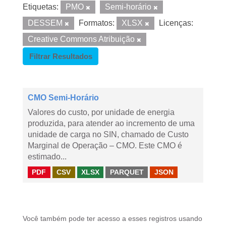
Etiquetas:
PMO
Semi-horário
DESSEM
Formatos:
XLSX
Licenças:
Creative Commons Atribuição
Filtrar Resultados
CMO Semi-Horário
Valores do custo, por unidade de energia
produzida, para atender ao incremento de uma
unidade de carga no SIN, chamado de Custo
Marginal de Operação – CMO. Este CMO é
estimado...
PDF
CSV
XLSX
PARQUET
JSON
Você também pode ter acesso a esses registros usando