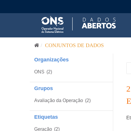
Pular para o conteúdo
CONJUNTOS DE DADOS
Organizações
ONS
(2)
Grupos
Avaliação da Operação
(2)
Etiquetas
Et
Geração
(2)