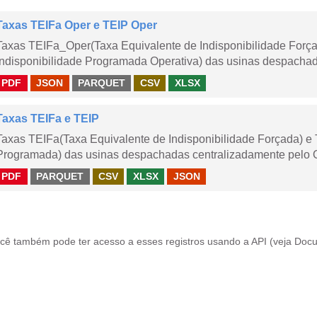
Taxas TEIFa Oper e TEIP Oper
Taxas TEIFa_Oper(Taxa Equivalente de Indisponibilidade Forç
Indisponibilidade Programada Operativa) das usinas despachad
PDF
JSON
PARQUET
CSV
XLSX
Taxas TEIFa e TEIP
Taxas TEIFa(Taxa Equivalente de Indisponibilidade Forçada) e 
Programada) das usinas despachadas centralizadamente pelo ONS
PDF
PARQUET
CSV
XLSX
JSON
cê também pode ter acesso a esses registros usando a
API
(veja
Docu