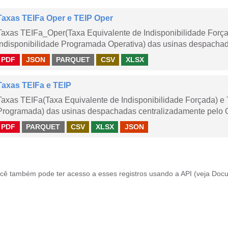
Taxas TEIFa Oper e TEIP Oper
Taxas TEIFa_Oper(Taxa Equivalente de Indisponibilidade Forç
Indisponibilidade Programada Operativa) das usinas despachad
PDF
JSON
PARQUET
CSV
XLSX
Taxas TEIFa e TEIP
Taxas TEIFa(Taxa Equivalente de Indisponibilidade Forçada) e 
Programada) das usinas despachadas centralizadamente pelo ONS
PDF
PARQUET
CSV
XLSX
JSON
cê também pode ter acesso a esses registros usando a
API
(veja
Docu