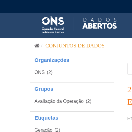
Pular para o conteúdo
CONJUNTOS DE DADOS
Organizações
ONS
(2)
Grupos
Avaliação da Operação
(2)
Etiquetas
Et
Geração
(2)