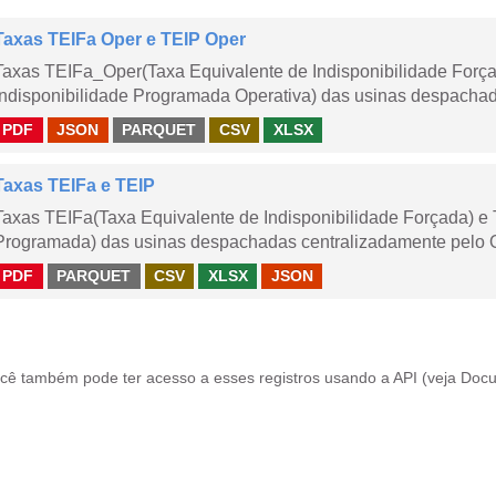
Taxas TEIFa Oper e TEIP Oper
Taxas TEIFa_Oper(Taxa Equivalente de Indisponibilidade Forç
Indisponibilidade Programada Operativa) das usinas despachad
PDF
JSON
PARQUET
CSV
XLSX
Taxas TEIFa e TEIP
Taxas TEIFa(Taxa Equivalente de Indisponibilidade Forçada) e 
Programada) das usinas despachadas centralizadamente pelo ONS
PDF
PARQUET
CSV
XLSX
JSON
cê também pode ter acesso a esses registros usando a
API
(veja
Docu