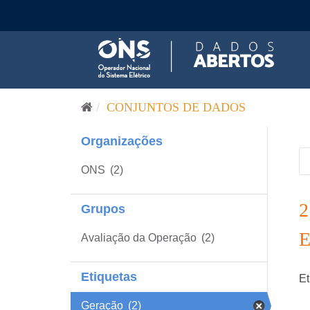
Pular para o conteúdo
CONJUNTOS DE DADOS
Organizações
ONS
(2)
Grupos
Avaliação da Operação
(2)
Etiquetas
Et
Geração
(2)