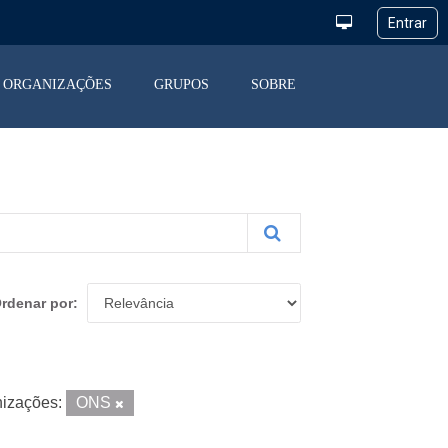
ORGANIZAÇÕES
GRUPOS
SOBRE
rdenar por
izações:
ONS