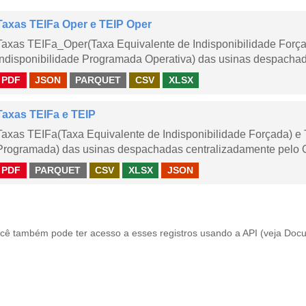
Taxas TEIFa Oper e TEIP Oper
Taxas TEIFa_Oper(Taxa Equivalente de Indisponibilidade Forç
Indisponibilidade Programada Operativa) das usinas despachad
PDF
JSON
PARQUET
CSV
XLSX
Taxas TEIFa e TEIP
Taxas TEIFa(Taxa Equivalente de Indisponibilidade Forçada) e 
Programada) das usinas despachadas centralizadamente pelo ONS
PDF
PARQUET
CSV
XLSX
JSON
cê também pode ter acesso a esses registros usando a
API
(veja
Docu