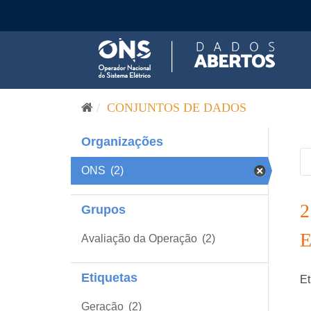
Pular para o conteúdo
CONJUNTOS DE DADOS
Organizações
ONS
(2)
Grupos
Avaliação da Operação
(2)
Etiquetas
Et
Geração
(2)