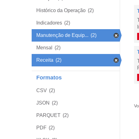
Histórico da Operação
(2)
Indicadores
(2)
Manutenção de Equip...
(2)
Mensal
(2)
Receita
(2)
Formatos
CSV
(2)
JSON
(2)
Vo
PARQUET
(2)
PDF
(2)