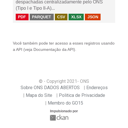
despachadas centralizadamente pelo ONS
(Tipo I e Tipo II-A)...
PDF
PARQUET
CSV
XLSX
JSON
Você também pode ter acesso a esses registros usando
a
API
(veja
Documentação da API
).
© - Copyright
2021
- ONS
Sobre ONS DADOS ABERTOS
Endereços
Mapa do Site
Politica de Privacidade
Membro do GO15
Impulsionado por