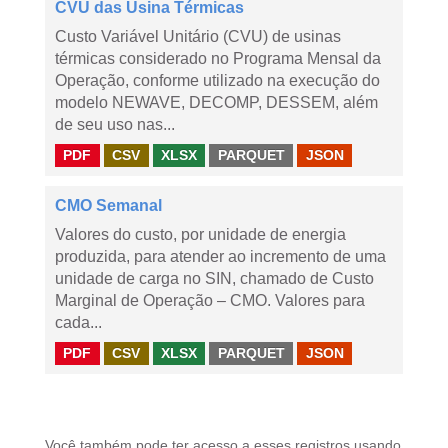
CVU das Usina Térmicas
Custo Variável Unitário (CVU) de usinas
térmicas considerado no Programa Mensal da
Operação, conforme utilizado na execução do
modelo NEWAVE, DECOMP, DESSEM, além
de seu uso nas...
PDF
CSV
XLSX
PARQUET
JSON
CMO Semanal
Valores do custo, por unidade de energia
produzida, para atender ao incremento de uma
unidade de carga no SIN, chamado de Custo
Marginal de Operação – CMO. Valores para
cada...
PDF
CSV
XLSX
PARQUET
JSON
Você também pode ter acesso a esses registros usando