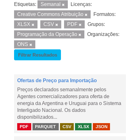
Etiquetas:
Semanal
Licenças:
Creative Commons Atribuição
Formatos:
XLSX
CSV
PDF
Grupos:
Programação da Operação
Organizações:
ONS
Filtrar Resultados
Ofertas de Preço para Importação
Preços declarados semanalmente pelos
Agentes comercializadores para oferta de
energia da Argentina e Uruguai para o Sistema
Interligado Nacional. Os dados
disponibilizados...
PDF
PARQUET
CSV
XLSX
JSON