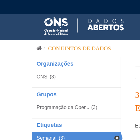
Pular para o conteúdo
CONJUNTOS DE DADOS
Organizações
ONS
(3)
Grupos
Programação da Oper...
(3)
Etiquetas
Et
Semanal
(3)