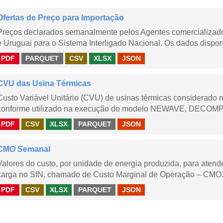
Ofertas de Preço para Importação
Preços declarados semanalmente pelos Agentes comercializador
e Uruguai para o Sistema Interligado Nacional. Os dados disponi
PDF
PARQUET
CSV
XLSX
JSON
CVU das Usina Térmicas
Custo Variável Unitário (CVU) de usinas térmicas considerado
conforme utilizado na execução do modelo NEWAVE, DECOMP,
PDF
CSV
XLSX
PARQUET
JSON
CMO Semanal
Valores do custo, por unidade de energia produzida, para aten
carga no SIN, chamado de Custo Marginal de Operação – CMO. 
PDF
CSV
XLSX
PARQUET
JSON