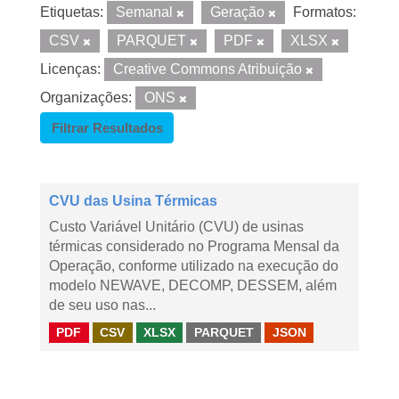
Etiquetas:
Semanal
Geração
Formatos:
CSV
PARQUET
PDF
XLSX
Licenças:
Creative Commons Atribuição
Organizações:
ONS
Filtrar Resultados
CVU das Usina Térmicas
Custo Variável Unitário (CVU) de usinas
térmicas considerado no Programa Mensal da
Operação, conforme utilizado na execução do
modelo NEWAVE, DECOMP, DESSEM, além
de seu uso nas...
PDF
CSV
XLSX
PARQUET
JSON