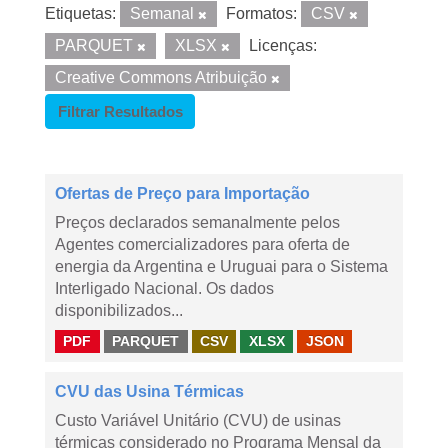
Etiquetas:
Semanal
Formatos:
CSV
PARQUET
XLSX
Licenças:
Creative Commons Atribuição
Filtrar Resultados
Ofertas de Preço para Importação
Preços declarados semanalmente pelos
Agentes comercializadores para oferta de
energia da Argentina e Uruguai para o Sistema
Interligado Nacional. Os dados
disponibilizados...
PDF
PARQUET
CSV
XLSX
JSON
CVU das Usina Térmicas
Custo Variável Unitário (CVU) de usinas
térmicas considerado no Programa Mensal da