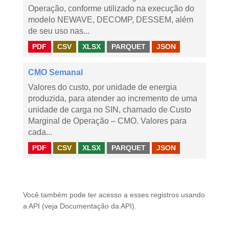
Operação, conforme utilizado na execução do
modelo NEWAVE, DECOMP, DESSEM, além
de seu uso nas...
PDF
CSV
XLSX
PARQUET
JSON
CMO Semanal
Valores do custo, por unidade de energia
produzida, para atender ao incremento de uma
unidade de carga no SIN, chamado de Custo
Marginal de Operação – CMO. Valores para
cada...
PDF
CSV
XLSX
PARQUET
JSON
Você também pode ter acesso a esses registros usando
a
API
(veja
Documentação da API
).