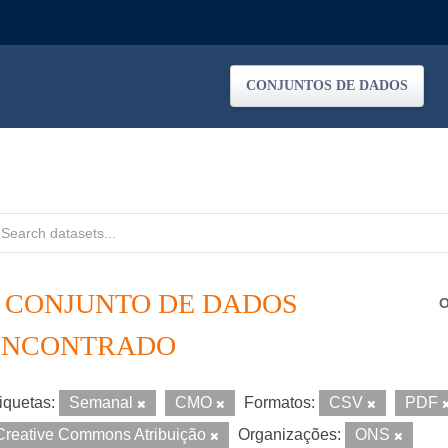
CONJUNTOS DE DADOS
1 CONJUNTO DE DADOS
O
ENCONTRADO
iquetas:
Semanal
CMO
Formatos:
CSV
PDF
Creative Commons Atribuição
Organizações:
ONS