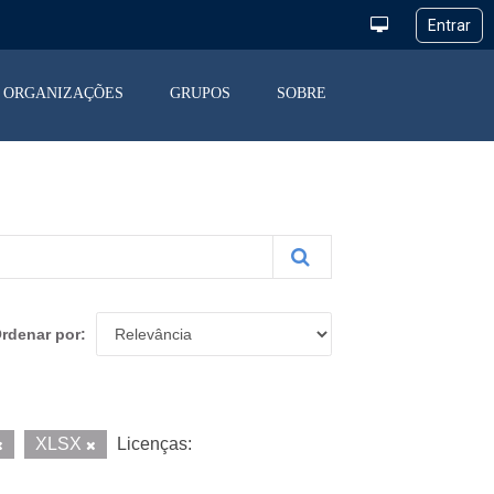
ORGANIZAÇÕES
GRUPOS
SOBRE
rdenar por
XLSX
Licenças: