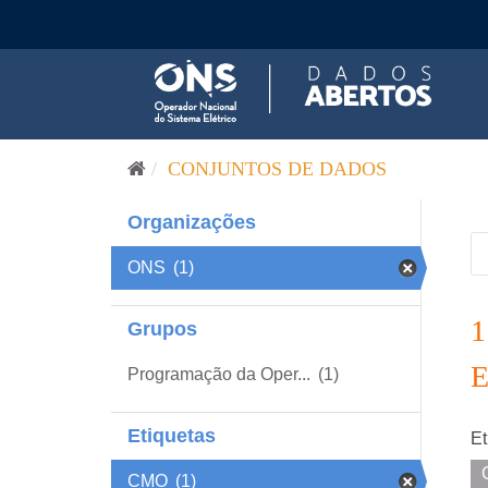
Pular para o conteúdo
CONJUNTOS DE DADOS
Organizações
ONS
(1)
Grupos
Programação da Oper...
(1)
Etiquetas
Et
CMO
(1)