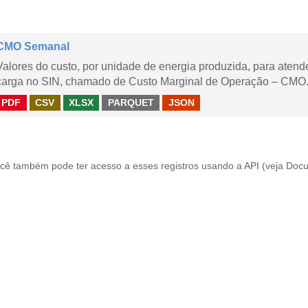
CMO Semanal
Valores do custo, por unidade de energia produzida, para aten
carga no SIN, chamado de Custo Marginal de Operação – CMO. 
PDF
CSV
XLSX
PARQUET
JSON
cê também pode ter acesso a esses registros usando a
API
(veja
Docu