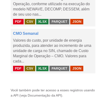
Operação, conforme utilizado na execução do
modelo NEWAVE, DECOMP, DESSEM, além
de seu uso nas...
PDF
CSV
XLSX
PARQUET
JSON
CMO Semanal
Valores do custo, por unidade de energia
produzida, para atender ao incremento de uma
unidade de carga no SIN, chamado de Custo
Marginal de Operação – CMO. Valores para
cada...
PDF
CSV
XLSX
PARQUET
JSON
Você também pode ter acesso a esses registros usando
a
API
(veja
Documentação da API
).