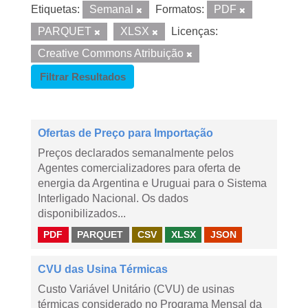
Etiquetas:
Semanal
Formatos:
PDF
PARQUET
XLSX
Licenças:
Creative Commons Atribuição
Filtrar Resultados
Ofertas de Preço para Importação
Preços declarados semanalmente pelos
Agentes comercializadores para oferta de
energia da Argentina e Uruguai para o Sistema
Interligado Nacional. Os dados
disponibilizados...
PDF
PARQUET
CSV
XLSX
JSON
CVU das Usina Térmicas
Custo Variável Unitário (CVU) de usinas
térmicas considerado no Programa Mensal da