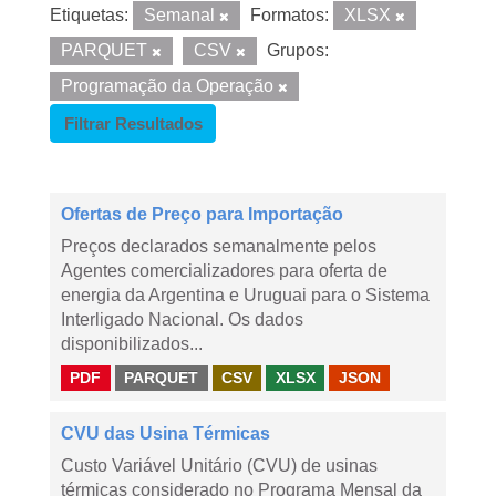
Etiquetas:
Semanal
Formatos:
XLSX
PARQUET
CSV
Grupos:
Programação da Operação
Filtrar Resultados
Ofertas de Preço para Importação
Preços declarados semanalmente pelos
Agentes comercializadores para oferta de
energia da Argentina e Uruguai para o Sistema
Interligado Nacional. Os dados
disponibilizados...
PDF
PARQUET
CSV
XLSX
JSON
CVU das Usina Térmicas
Custo Variável Unitário (CVU) de usinas
térmicas considerado no Programa Mensal da