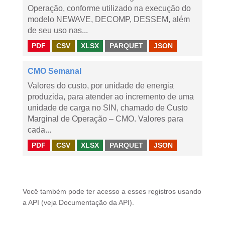
Operação, conforme utilizado na execução do
modelo NEWAVE, DECOMP, DESSEM, além
de seu uso nas...
PDF
CSV
XLSX
PARQUET
JSON
CMO Semanal
Valores do custo, por unidade de energia
produzida, para atender ao incremento de uma
unidade de carga no SIN, chamado de Custo
Marginal de Operação – CMO. Valores para
cada...
PDF
CSV
XLSX
PARQUET
JSON
Você também pode ter acesso a esses registros usando
a
API
(veja
Documentação da API
).