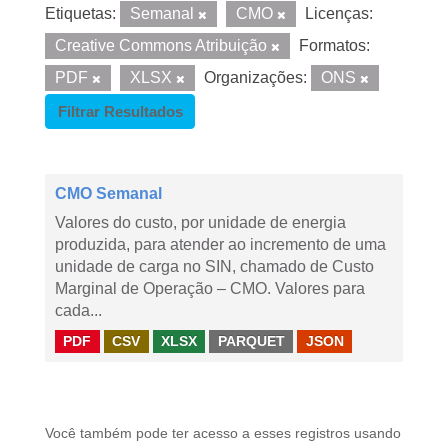
Etiquetas:
Semanal
CMO
Licenças:
Creative Commons Atribuição
Formatos:
PDF
XLSX
Organizações:
ONS
Filtrar Resultados
CMO Semanal
Valores do custo, por unidade de energia
produzida, para atender ao incremento de uma
unidade de carga no SIN, chamado de Custo
Marginal de Operação – CMO. Valores para
cada...
PDF
CSV
XLSX
PARQUET
JSON
Você também pode ter acesso a esses registros usando